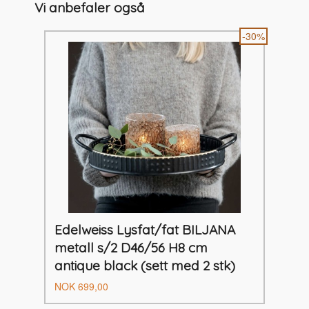
Vi anbefaler også
-30%
Edelweiss Lysfat/fat BILJANA
metall s/2 D46/56 H8 cm
antique black (sett med 2 stk)
Tilbud
Rabatt
NOK
699,00