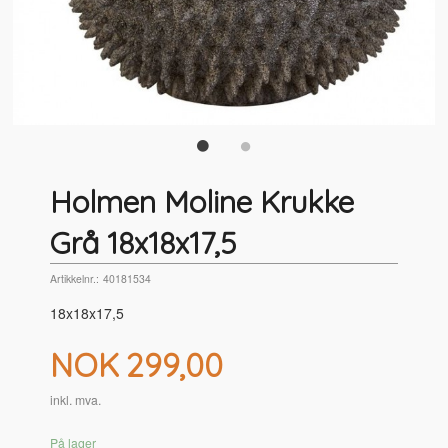
Holmen Moline Krukke
Grå 18x18x17,5
Artikkelnr.:
40181534
18x18x17,5
Pris
NOK
299,00
inkl. mva.
På lager