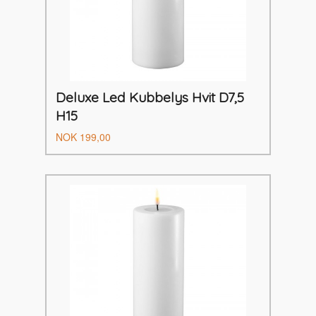
Deluxe Led Kubbelys Hvit D7,5
H15
Pris
NOK
199,00