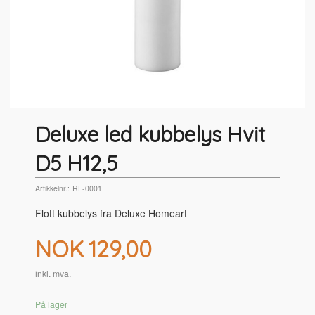
Deluxe led kubbelys Hvit
D5 H12,5
Artikkelnr.:
RF-0001
Flott kubbelys fra Deluxe Homeart
Pris
NOK
129,00
inkl. mva.
På lager