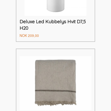
Deluxe Led Kubbelys Hvit D7,5
H20
Pris
NOK
209,00