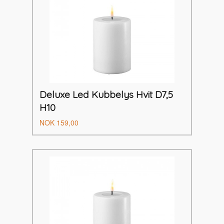
Deluxe Led Kubbelys Hvit D7,5
H10
Pris
NOK
159,00