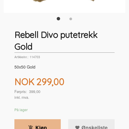
Rebell Divo putetrekk
Gold
Artikkelnr.:
114703
50x50 Gold
Tilbud
NOK
299,00
Førpris:
399,00
Rabatt
inkl. mva.
På lager
Kjøp
Ønskeliste