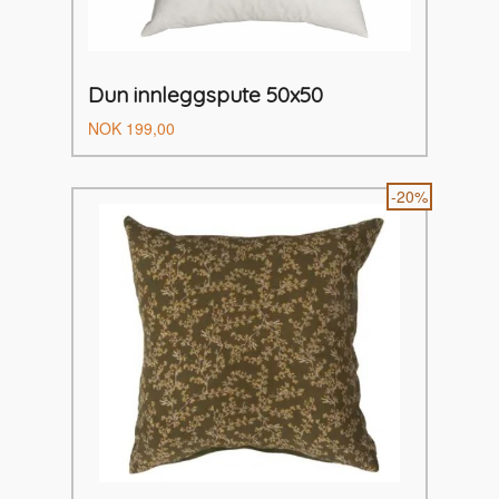
Dun innleggspute 50x50
Pris
NOK
199,00
-20%